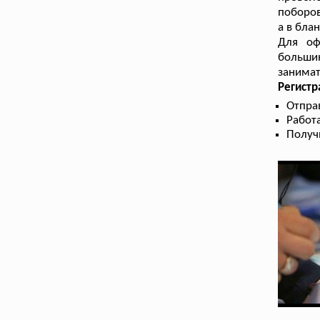
поборов
а в бла
Для оф
больши
занимат
Регистр
Отправ
Работа
Получ