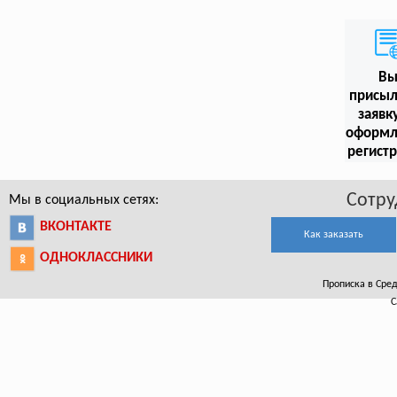
В
присыл
заявк
оформл
регист
Сотру
Мы в социальных сетях:
ВКОНТАКТЕ
Как заказать
ОДНОКЛАССНИКИ
Прописка в Сред
С