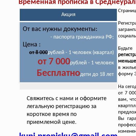
Временная прописка в Среднеурал
Страниц
Акция
Регист
От вас нужны документы:
загран
социал
- паспорта гражданина РФ;
Цена :
Будьте
от 8 000
рублей - 1 человек (квартал)
регистр
от 7 000
меньше 
рублей - 1 человек
в жилье
Бесплатно
форму 3
дети до 18 лет
На сего
от 7 00
Свяжитесь с нами и оформите
вам, ч
квартпл
легальную регистрацию за
предлож
короткое время по
Вы гар
приемлемой цене.
профес
измене