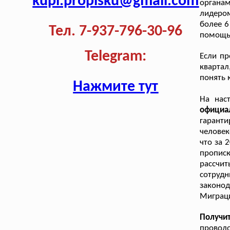
kupi.propisku@gmail.com
органа
лидеро
более 6
Тел. 7-937-796-30-96
помощь
Telegram:
Если пр
квартал
понять 
Нажмите тут
На нас
официа
гарант
человек
что за 
пропис
рассчи
сотру
законо
Миграци
Получи
проволо