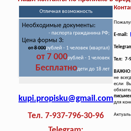
Конта
Отличная возможность
Пожалуй
Необходимые документы:
- паспорта гражданина РФ;
E-mail:
Цена формы 3:
Telegra
от 8 000
рублей - 1 человек (квартал)
от 7 000
рублей - 1 человек
Тел: 7-
Бесплатно
дети до 18 лет
ВАЖНО
не всег
если В
обязат
письме
kupi.propisku@gmail.com
для кон
Тел. 7-937-796-30-96
Актуаль
Telegram: